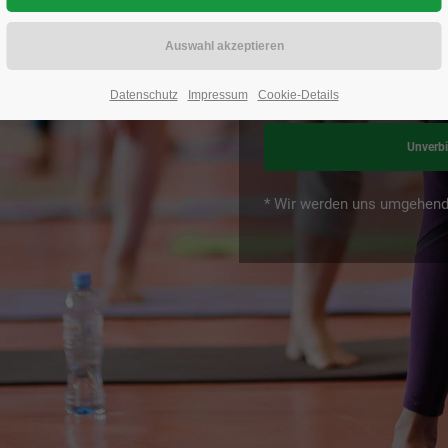
takt mit uns
 in unserem
Datenschutz
Impressum
Cookie-Details
Unverb
* Wir werden uns umgehend 