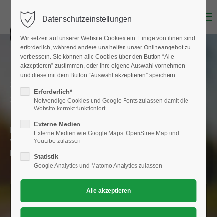
Menu
Datenschutzeinstellungen
Wir setzen auf unserer Website Cookies ein. Einige von ihnen sind
erforderlich, während andere uns helfen unser Onlineangebot zu
verbessern. Sie können alle Cookies über den Button “Alle
akzeptieren” zustimmen, oder Ihre eigene Auswahl vornehmen
und diese mit dem Button “Auswahl akzeptieren” speichern.
SKI & INLINE IM VEREIN MACHT
Erforderlich*
SPASS & FÖRDERT DIE GESUNDHEIT
Notwendige Cookies und Google Fonts zulassen damit die
Website korrekt funktioniert
Externe Medien
Melde dich bei uns an oder nimm Kontakt mit uns auf.
Externe Medien wie Google Maps, OpenStreetMap und
Wir freuen uns dich als Mitglied in unserem Verein
Youtube zulassen
begrüßen zu dürfen.
Statistik
Google Analytics und Matomo Analytics zulassen
WERDE EIN TEIL VON UNS