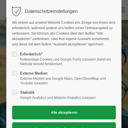
Menu
Datenschutzeinstellungen
Wir setzen auf unserer Website Cookies ein. Einige von ihnen sind
erforderlich, während andere uns helfen unser Onlineangebot zu
verbessern. Sie können alle Cookies über den Button “Alle
akzeptieren” zustimmen, oder Ihre eigene Auswahl vornehmen
und diese mit dem Button “Auswahl akzeptieren” speichern.
TISCHTENNIS IM VEREIN MACHT SPASS UND
FÖRDERT DEINE GESUNDHEIT
Erforderlich*
Notwendige Cookies und Google Fonts zulassen damit die
Website korrekt funktioniert
Melde dich bei uns an oder nimm Kontakt mit uns auf.
Wir freuen uns dich als Mitglied in unserem Verein
Externe Medien
Externe Medien wie Google Maps, OpenStreetMap und
begrüßen zu dürfen.
Youtube zulassen
Statistik
Google Analytics und Matomo Analytics zulassen
WERDE EIN TEIL VON UNS