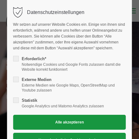
Menu
Datenschutzeinstellungen
Wir setzen auf unserer Website Cookies ein. Einige von ihnen sind
erforderlich, während andere uns helfen unser Onlineangebot zu
verbessern. Sie können alle Cookies über den Button “Alle
akzeptieren” zustimmen, oder Ihre eigene Auswahl vornehmen
und diese mit dem Button “Auswahl akzeptieren” speichern.
Erforderlich*
SPORT IM VEREIN MACHT SPASS UND FÖRDERT
Notwendige Cookies und Google Fonts zulassen damit die
DEINE GESUNDHEIT
Website korrekt funktioniert
Externe Medien
Melde dich bei uns an oder nimm Kontakt mit uns auf.
Externe Medien wie Google Maps, OpenStreetMap und
Wir freuen uns dich als Mitglied in unserem Verein
Youtube zulassen
begrüßen zu dürfen.
Statistik
Google Analytics und Matomo Analytics zulassen
WERDE EIN TEIL VON UNS