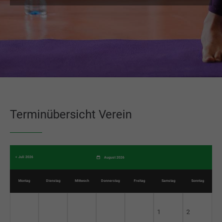
Terminübersicht Verein
< Juli 2026
August 2026
Mo
ntag
Di
enstag
Mi
ttwoch
Do
nnerstag
Fr
eitag
Sa
mstag
So
nntag
1
2