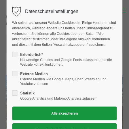
Menu
Datenschutzeinstellungen
Wir setzen auf unserer Website Cookies ein. Einige von ihnen sind
erforderlich, während andere uns helfen unser Onlineangebot zu
verbessern. Sie können alle Cookies über den Button “Alle
akzeptieren” zustimmen, oder Ihre eigene Auswahl vornehmen
13.03.2026 06:49
von
Albert Hausmann
und diese mit dem Button “Auswahl akzeptieren” speichern.
(Kommentare: 0)
Erforderlich*
Notwendige Cookies und Google Fonts zulassen damit die
Website korrekt funktioniert
Trainingslager in Miesbach absolviert
Externe Medien
Externe Medien wie Google Maps, OpenStreetMap und
Youtube zulassen
Statistik
Google Analytics und Matomo Analytics zulassen