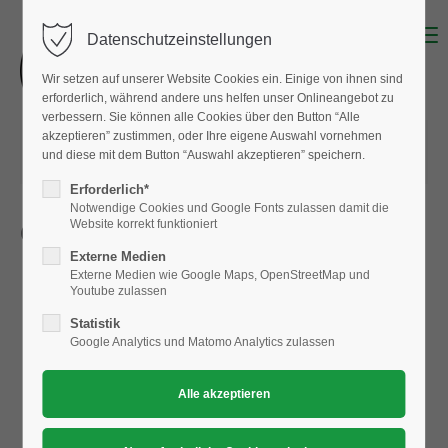
Menu
Datenschutzeinstellungen
Wir setzen auf unserer Website Cookies ein. Einige von ihnen sind
erforderlich, während andere uns helfen unser Onlineangebot zu
verbessern. Sie können alle Cookies über den Button “Alle
akzeptieren” zustimmen, oder Ihre eigene Auswahl vornehmen
11.12.2022 14:39
von
Albert Hausmann
und diese mit dem Button “Auswahl akzeptieren” speichern.
(Kommentare: 0)
Erforderlich*
Notwendige Cookies und Google Fonts zulassen damit die
Website korrekt funktioniert
Geplante Skifahrten / Skikurs
Externe Medien
Externe Medien wie Google Maps, OpenStreetMap und
Youtube zulassen
Statistik
Google Analytics und Matomo Analytics zulassen