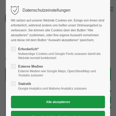
Menu
Datenschutzeinstellungen
Wir setzen auf unserer Website Cookies ein. Einige von ihnen sind
erforderlich, während andere uns helfen unser Onlineangebot zu
verbessern. Sie können alle Cookies über den Button “Alle
akzeptieren” zustimmen, oder Ihre eigene Auswahl vornehmen
29.01.2024 14:47
von
Albert Hausmann
und diese mit dem Button “Auswahl akzeptieren” speichern.
(Kommentare: 0)
Erforderlich*
Notwendige Cookies und Google Fonts zulassen damit die
Website korrekt funktioniert
Yoga auf und mit dem Stuhl
Externe Medien
Externe Medien wie Google Maps, OpenStreetMap und
Youtube zulassen
Statistik
Google Analytics und Matomo Analytics zulassen