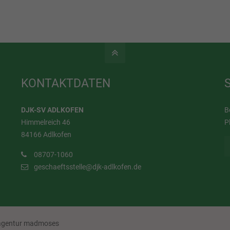
KONTAKTDATEN
DJK-SV ADLKOFEN
B
Himmelreich 46
P
84166 Adlkofen
08707-1060
geschaeftsstelle@djk-adlkofen.de
eagentur madmoses