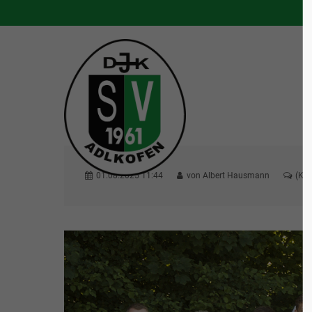
S
01.08.2025 11:44
von
Albert Hausmann
(Ko