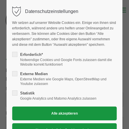
Menu
Datenschutzeinstellungen
Wir setzen auf unserer Website Cookies ein. Einige von ihnen sind
erforderlich, während andere uns helfen unser Onlineangebot zu
verbessern. Sie können alle Cookies über den Button “Alle
akzeptieren” zustimmen, oder Ihre eigene Auswahl vornehmen
03.03.2024 17:00
von
Wiesmeier Jos
(Kommentare: 0)
und diese mit dem Button “Auswahl akzeptieren” speichern.
Erforderlich*
Zurück
Notwendige Cookies und Google Fonts zulassen damit die
Website korrekt funktioniert
Kommentare
Externe Medien
Einen Kommentar schreiben
Externe Medien wie Google Maps, OpenStreetMap und
Youtube zulassen
Name
*
Statistik
Google Analytics und Matomo Analytics zulassen
E-Mail (wird nicht veröffentlicht)
*