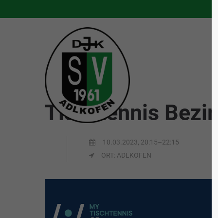
S
Tischtennis Bezir
10.03.2023, 20:15–22:15
ORT: ADLKOFEN