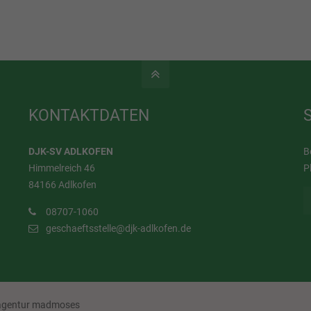
KONTAKTDATEN
DJK-SV ADLKOFEN
B
Himmelreich 46
P
84166 Adlkofen
08707-1060
geschaeftsstelle@djk-adlkofen.de
eagentur madmoses